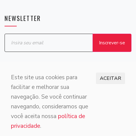
NEWSLETTER
Este site usa cookies para
ACEITAR
facilitar e melhorar sua
Empresa integrante do Grupo Live
navegação. Se você continuar
© 2026 Onda Musical | Desenvolvido por
navegando, consideramos que
Agência Polaire
você aceita nossa
política de
privacidade
.